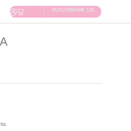
SUSCRIBIRME 12$
PA
nta.